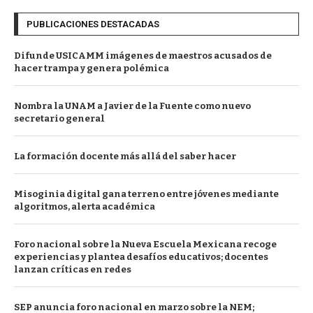
PUBLICACIONES DESTACADAS
Difunde USICAMM imágenes de maestros acusados de
hacer trampa y genera polémica
Nombra la UNAM a Javier de la Fuente como nuevo
secretario general
La formación docente más allá del saber hacer
Misoginia digital gana terreno entre jóvenes mediante
algoritmos, alerta académica
Foro nacional sobre la Nueva Escuela Mexicana recoge
experiencias y plantea desafíos educativos; docentes
lanzan críticas en redes
SEP anuncia foro nacional en marzo sobre la NEM;