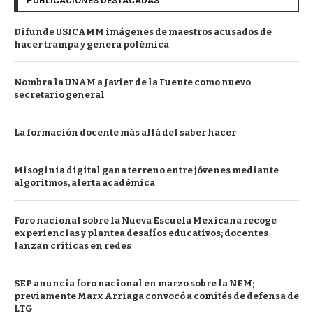
PUBLICACIONES DESTACADAS
Difunde USICAMM imágenes de maestros acusados de
hacer trampa y genera polémica
Nombra la UNAM a Javier de la Fuente como nuevo
secretario general
La formación docente más allá del saber hacer
Misoginia digital gana terreno entre jóvenes mediante
algoritmos, alerta académica
Foro nacional sobre la Nueva Escuela Mexicana recoge
experiencias y plantea desafíos educativos; docentes
lanzan críticas en redes
SEP anuncia foro nacional en marzo sobre la NEM;
previamente Marx Arriaga convocó a comités de defensa de
LTG