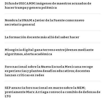
Difunde USICAMM imágenes de maestros acusados de
hacer trampa y genera polémica
Nombra la UNAM a Javier de la Fuente como nuevo
secretario general
La formación docente más allá del saber hacer
Misoginia digital gana terreno entre jóvenes mediante
algoritmos, alerta académica
Foro nacional sobre la Nueva Escuela Mexicana recoge
experiencias y plantea desafíos educativos; docentes
lanzan críticas en redes
SEP anuncia foro nacional en marzo sobre la NEM;
previamente Marx Arriaga convocó a comités de defensa de
LTG