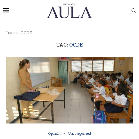
Inicio
»
OCDE
TAG:
OCDE
Opinión
Uncategorized