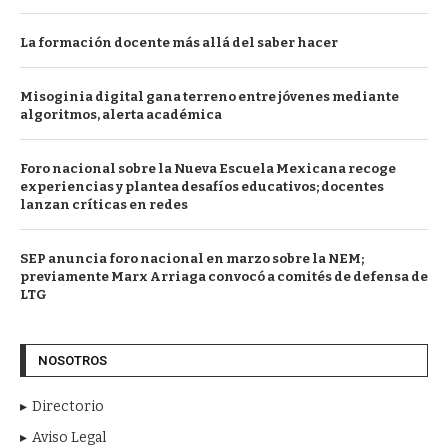
La formación docente más allá del saber hacer
Misoginia digital gana terreno entre jóvenes mediante
algoritmos, alerta académica
Foro nacional sobre la Nueva Escuela Mexicana recoge
experiencias y plantea desafíos educativos; docentes
lanzan críticas en redes
SEP anuncia foro nacional en marzo sobre la NEM;
previamente Marx Arriaga convocó a comités de defensa de
LTG
NOSOTROS
Directorio
Aviso Legal