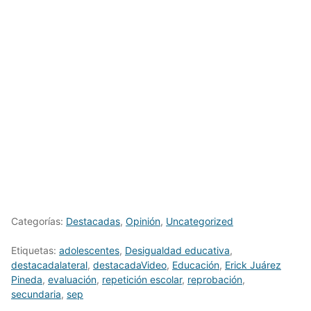
Categorías:
Destacadas
,
Opinión
,
Uncategorized
Etiquetas:
adolescentes
,
Desigualdad educativa
,
destacadalateral
,
destacadaVideo
,
Educación
,
Erick Juárez
Pineda
,
evaluación
,
repetición escolar
,
reprobación
,
secundaria
,
sep