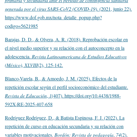
primaria y secundaria ante el periodo de contingencia sanitaria
generada por el virus SARS-CoV2 (COVID-19).
(2021, junio 22).
https://www.dof.gob.mx/nota_detalle_popup.php?
codigo=5621985
Barajas, D. D., & Olvera, A. R. (2018). Reprobación escolar en
el nivel medio superior y su relación con el autoconcepto en la
adolescencia.
Revista Latinoamericana de Estudios Educativos
(México)
,
XLVIII
(2), 125-142.
Blanco-Varela, B., & Amoedo, J. M. (2025). Efectos de la
repetición escolar según el perfil socioeconómico del estudiante.
Revista de Educación
,
1
(407). https://doi.org/10.4438/1988-
592X-RE-2025-407-658
Rodríguez Rodríguez, D., & Batista Espinosa, F. J. (2022). La
repetición de curso en educación secundaria y su relación con
variables motivacionales.
Bordón: Revista de pedagogía
,
74
(2),