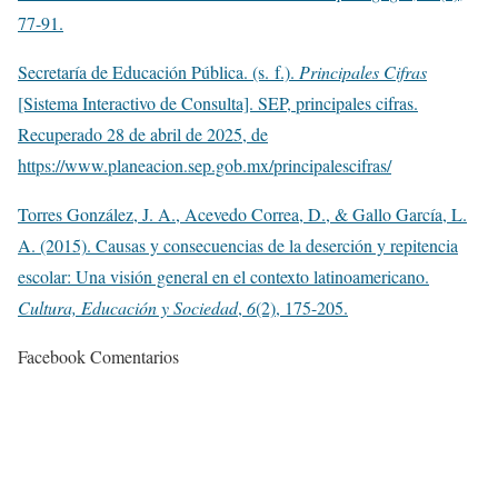
77-91.
Secretaría de Educación Pública. (s. f.).
Principales Cifras
[Sistema Interactivo de Consulta]. SEP, principales cifras.
Recuperado 28 de abril de 2025, de
https://www.planeacion.sep.gob.mx/principalescifras/
Torres González, J. A., Acevedo Correa, D., & Gallo García, L.
A. (2015). Causas y consecuencias de la deserción y repitencia
escolar: Una visión general en el contexto latinoamericano.
Cultura, Educación y Sociedad
,
6
(2), 175-205.
Facebook Comentarios