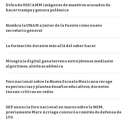
Difunde USICAMM imágenes de maestros acusados de
hacer trampa y genera polémica
Nombra la UNAM a Javier de la Fuente como nuevo
secretario general
La formación docente más allá del saber hacer
Misoginia digital gana terreno entre jóvenes mediante
algoritmos, alerta académica
Foro nacional sobre la Nueva Escuela Mexicana recoge
experiencias y plantea desafíos educativos; docentes
lanzan críticas en redes
SEP anuncia foro nacional en marzo sobre la NEM;
previamente Marx Arriaga convocó a comités de defensa de
LTG