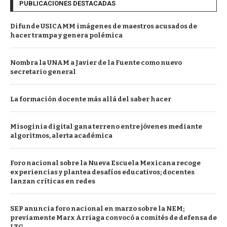
PUBLICACIONES DESTACADAS
Difunde USICAMM imágenes de maestros acusados de
hacer trampa y genera polémica
Nombra la UNAM a Javier de la Fuente como nuevo
secretario general
La formación docente más allá del saber hacer
Misoginia digital gana terreno entre jóvenes mediante
algoritmos, alerta académica
Foro nacional sobre la Nueva Escuela Mexicana recoge
experiencias y plantea desafíos educativos; docentes
lanzan críticas en redes
SEP anuncia foro nacional en marzo sobre la NEM;
previamente Marx Arriaga convocó a comités de defensa de
LTG