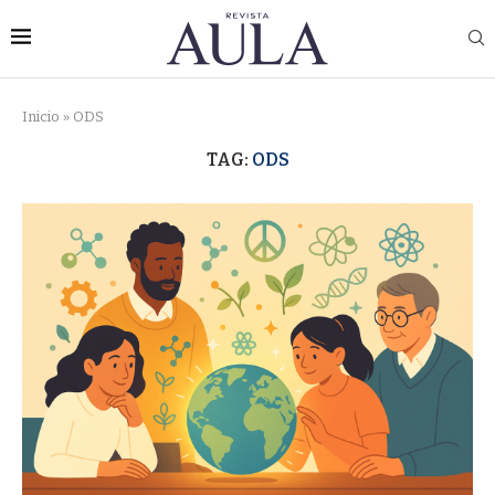
Inicio
»
ODS
TAG:
ODS