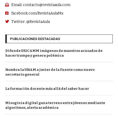
Email: contacto@revistaaula.com
facebook.com/RevistaAulaMx
Twitter: @RevistaAula
PUBLICACIONES DESTACADAS
Difunde USICAMM imágenes de maestros acusados de
hacer trampa y genera polémica
Nombra la UNAM a Javier de la Fuente como nuevo
secretario general
La formación docente más allá del saber hacer
Misoginia digital gana terreno entre jóvenes mediante
algoritmos, alerta académica