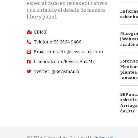
especializado en temas educativos
que fortalece el debate de manera
La forma
libre y plural.
saber h
CDMX
Misogini
jóvenes 
Teléfono: 55 6864 9466
académ
Email: contacto@revistaaula.com
Foro nac
facebook.com/RevistaAulaMx
Mexican
Twitter: @RevistaAula
plantea 
lanzan c
SEP anu
sobre l
Arriaga 
de LTG
@2022 – Designed and Developed by
Xalapasoft