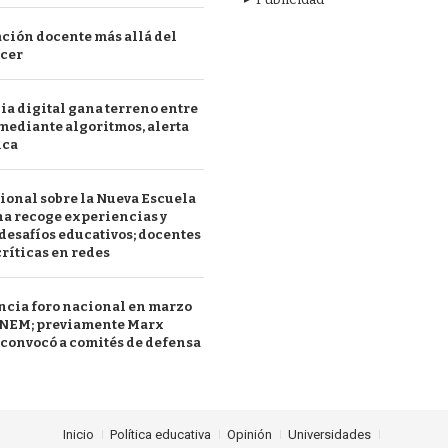
ción docente más allá del
acer
a digital gana terreno entre
mediante algoritmos, alerta
ica
ional sobre la Nueva Escuela
a recoge experiencias y
desafíos educativos; docentes
ríticas en redes
ncia foro nacional en marzo
a NEM; previamente Marx
convocó a comités de defensa
Inicio
Política educativa
Opinión
Universidades