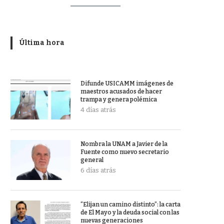
Última hora
Difunde USICAMM imágenes de
maestros acusados de hacer
trampa y genera polémica
4 días atrás
Nombra la UNAM a Javier de la
Fuente como nuevo secretario
general
6 días atrás
“Elijan un camino distinto”: la carta
de El Mayo y la deuda social con las
nuevas generaciones