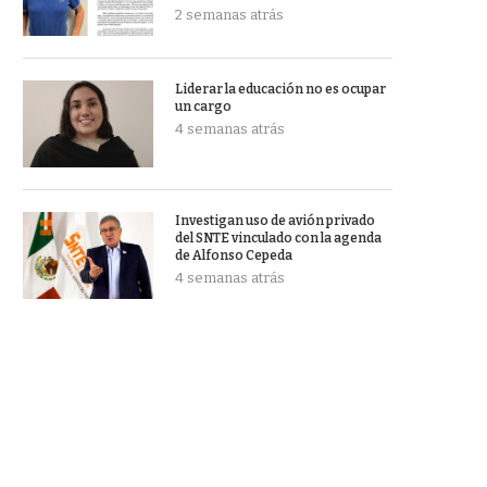
2 semanas atrás
Liderar la educación no es ocupar
un cargo
4 semanas atrás
Investigan uso de avión privado
del SNTE vinculado con la agenda
de Alfonso Cepeda
4 semanas atrás