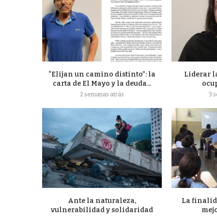
“Elijan un camino distinto”: la
Liderar l
carta de El Mayo y la deuda...
ocu
2 semanas atrás
3 
Ante la naturaleza,
La finalid
vulnerabilidad y solidaridad
mejo