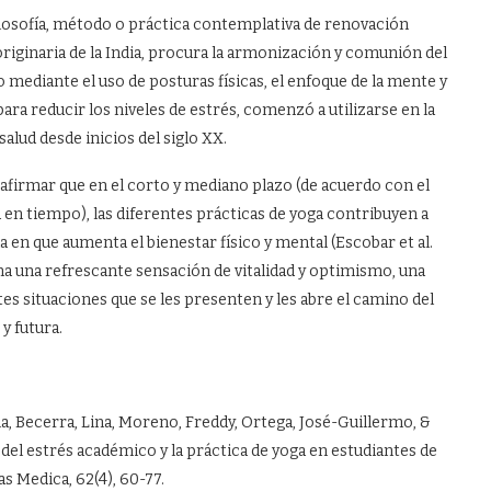
 filosofía, método o práctica contemplativa de renovación
y originaria de la India, procura la armonización y comunión del
o mediante el uso de posturas físicas, el enfoque de la mente y
para reducir los niveles de estrés, comenzó a utilizarse en la
alud desde inicios del siglo XX.
 afirmar que en el corto y mediano plazo (de acuerdo con el
n tiempo), las diferentes prácticas de yoga contribuyen a
da en que aumenta el bienestar físico y mental (Escobar et al.
a una refrescante sensación de vitalidad y optimismo, una
ntes situaciones que se les presenten y les abre el camino del
y futura.
a, Becerra, Lina, Moreno, Freddy, Ortega, José-Guillermo, &
del estrés académico y la práctica de yoga en estudiantes de
tas Medica, 62(4), 60-77.