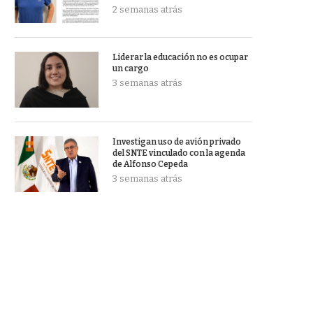
2 semanas atrás
Liderar la educación no es ocupar
un cargo
3 semanas atrás
Investigan uso de avión privado
del SNTE vinculado con la agenda
de Alfonso Cepeda
3 semanas atrás