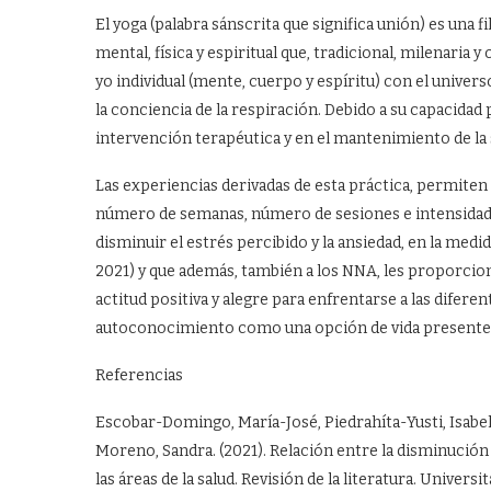
El yoga (palabra sánscrita que significa unión) es una
mental, física y espiritual que, tradicional, milenaria 
yo individual (mente, cuerpo y espíritu) con el univers
la conciencia de la respiración. Debido a su capacidad 
intervención terapéutica y en el mantenimiento de la s
Las experiencias derivadas de esta práctica, permiten
número de semanas, número de sesiones e intensidad e
disminuir el estrés percibido y la ansiedad, en la medi
2021) y que además, también a los NNA, les proporcion
actitud positiva y alegre para enfrentarse a las difere
autoconocimiento como una opción de vida presente 
Referencias
Escobar-Domingo, María-José, Piedrahíta-Yusti, Isabel
Moreno, Sandra. (2021). Relación entre la disminución 
las áreas de la salud. Revisión de la literatura. Universi