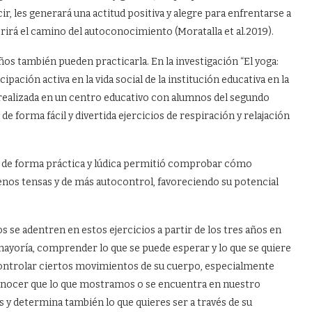
r, les generará una actitud positiva y alegre para enfrentarse a
brirá el camino del autoconocimiento (Moratalla et al.2019).
os también pueden practicarla. En la investigación “El yoga:
cipación activa en la vida social de la institución educativa en la
a realizada en un centro educativo con alumnos del segundo
 de forma fácil y divertida ejercicios de respiración y relajación
cios de forma práctica y lúdica permitió comprobar cómo
nos tensas y de más autocontrol, favoreciendo su potencial
 se adentren en estos ejercicios a partir de los tres años en
mayoría, comprender lo que se puede esperar y lo que se quiere
y controlar ciertos movimientos de su cuerpo, especialmente
nocer que lo que mostramos o se encuentra en nuestro
os y determina también lo que quieres ser a través de su