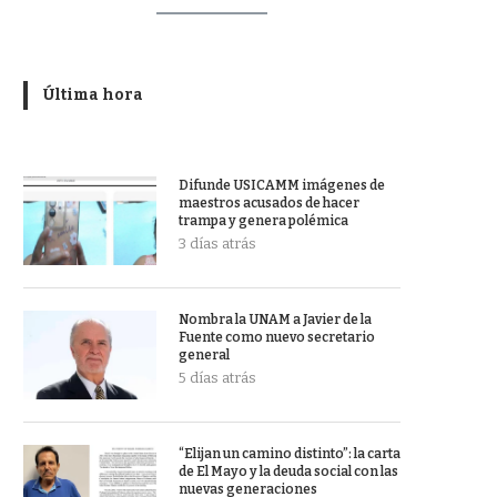
Última hora
Difunde USICAMM imágenes de
maestros acusados de hacer
trampa y genera polémica
3 días atrás
Nombra la UNAM a Javier de la
Fuente como nuevo secretario
general
5 días atrás
“Elijan un camino distinto”: la carta
de El Mayo y la deuda social con las
nuevas generaciones