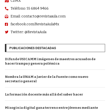
CDMX
Teléfono: 55 6864 9466
Email: contacto@revistaaula.com
facebook.com/RevistaAulaMx
Twitter: @RevistaAula
PUBLICACIONES DESTACADAS
Difunde USICAMM imágenes de maestros acusados de
hacer trampa y genera polémica
Nombra la UNAM a Javier de la Fuente como nuevo
secretario general
La formación docente más allá del saber hacer
Misoginia digital gana terreno entre jóvenes mediante