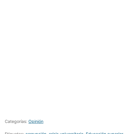
Categorías:
Opinión
Etiquetas:
corrupción
,
crisis universitaria
,
Educación superior
,