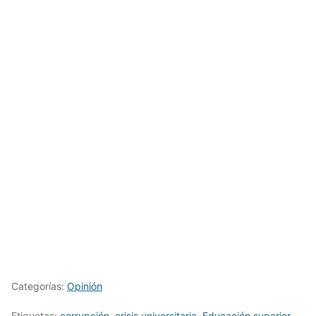
Categorías:
Opinión
Etiquetas:
corrupción
,
crisis universitaria
,
Educación superior
,