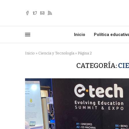
Inicio
Política educativ
Inicio
»
Ciencia y Tecnología
»
Página 2
CATEGORÍA:
CI