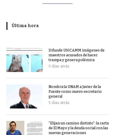
Última hora
Difunde USICAMM imágenes de
maestros acusados de hacer
trampa y genera polémica
3 días atrás
Nombra la UNAM a Javier de la
Fuente como nuevo secretario
general
5 días atrás
“Elijan un camino distinto”: la carta
de El Mayo y la deuda social con las
nuevas generaciones