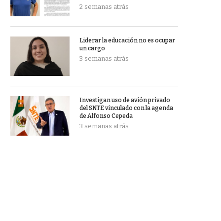
2 semanas atrás
Liderar la educación no es ocupar
un cargo
3 semanas atrás
Investigan uso de avión privado
del SNTE vinculado con la agenda
de Alfonso Cepeda
3 semanas atrás