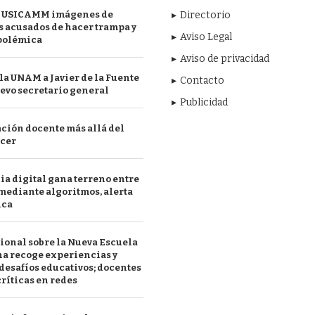
 USICAMM imágenes de
Directorio
 acusados de hacer trampa y
Aviso Legal
polémica
Aviso de privacidad
a UNAM a Javier de la Fuente
Contacto
evo secretario general
Publicidad
ción docente más allá del
acer
a digital gana terreno entre
mediante algoritmos, alerta
ica
ional sobre la Nueva Escuela
a recoge experiencias y
desafíos educativos; docentes
ríticas en redes