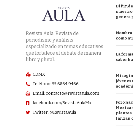
Difunde
maestros
genera 
Revista Aula. Revista de
Nombra l
como nu
periodismo y análisis
especializado en temas educativos
que fortalece el debate de manera
La forma
libre y plural.
saber h
CDMX
Misogini
jóvenes 
Teléfono: 55 6864 9466
académ
Email: contacto@revistaaula.com
Foro nac
facebook.com/RevistaAulaMx
Mexican
Twitter: @RevistaAula
plantea 
lanzan c