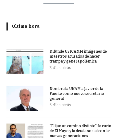
Última hora
Difunde USICAMM imágenes de
maestros acusados de hacer
trampa y genera polémica
3 días atrás
Nombra la UNAM a Javier de la
Fuente como nuevo secretario
general
5 días atrás
“Elijan un camino distinto”: la carta
de El Mayo y la deuda social con las
nuevas generaciones