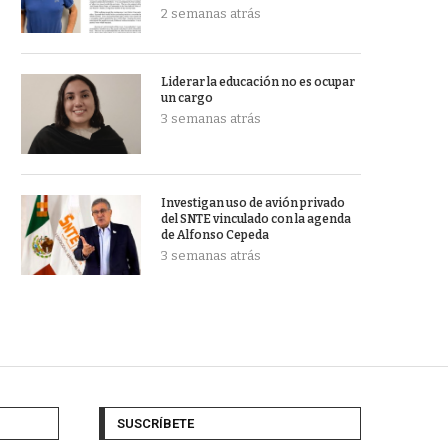
2 semanas atrás
Liderar la educación no es ocupar
un cargo
3 semanas atrás
Investigan uso de avión privado
del SNTE vinculado con la agenda
de Alfonso Cepeda
3 semanas atrás
SUSCRÍBETE