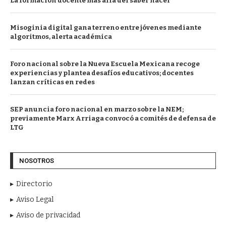
La formación docente más allá del saber hacer
Misoginia digital gana terreno entre jóvenes mediante
algoritmos, alerta académica
Foro nacional sobre la Nueva Escuela Mexicana recoge
experiencias y plantea desafíos educativos; docentes
lanzan críticas en redes
SEP anuncia foro nacional en marzo sobre la NEM;
previamente Marx Arriaga convocó a comités de defensa de
LTG
NOSOTROS
Directorio
Aviso Legal
Aviso de privacidad