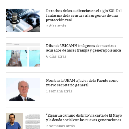
Derechos de las audiencias en el siglo XXI: Del
fantasma de la censura a la urgencia de una
protección real
2 días atrás
Difunde USICAMM imágenes de maestros
acusados de hacer trampa y genera polémica
6 días atrás
Nombra la UNAM a Javier de la Fuente como
nuevo secretario general
1 semana atrás
“Elijan un camino distinto”: la carta de El Mayo
y la deuda social con las nuevas generaciones
2 semanas atrás