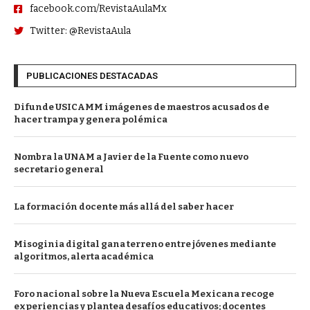
facebook.com/RevistaAulaMx
Twitter: @RevistaAula
PUBLICACIONES DESTACADAS
Difunde USICAMM imágenes de maestros acusados de
hacer trampa y genera polémica
Nombra la UNAM a Javier de la Fuente como nuevo
secretario general
La formación docente más allá del saber hacer
Misoginia digital gana terreno entre jóvenes mediante
algoritmos, alerta académica
Foro nacional sobre la Nueva Escuela Mexicana recoge
experiencias y plantea desafíos educativos; docentes