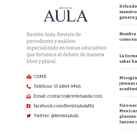
Difunde
maestros
genera 
Revista Aula. Revista de
Nombra l
como nu
periodismo y análisis
especializado en temas educativos
que fortalece el debate de manera
La forma
libre y plural.
saber h
CDMX
Misogini
jóvenes 
Teléfono: 55 6864 9466
académ
Email: contacto@revistaaula.com
Foro nac
facebook.com/RevistaAulaMx
Mexican
Twitter: @RevistaAula
plantea 
lanzan c