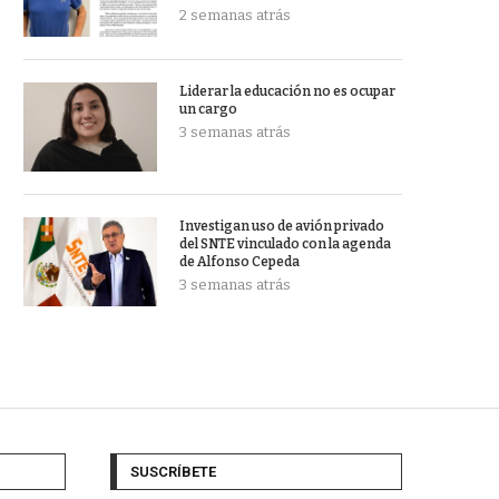
2 semanas atrás
Liderar la educación no es ocupar
un cargo
3 semanas atrás
Investigan uso de avión privado
del SNTE vinculado con la agenda
de Alfonso Cepeda
3 semanas atrás
SUSCRÍBETE