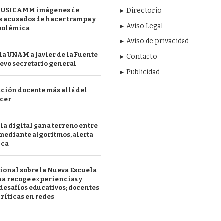
 USICAMM imágenes de
Directorio
 acusados de hacer trampa y
Aviso Legal
polémica
Aviso de privacidad
a UNAM a Javier de la Fuente
Contacto
evo secretario general
Publicidad
ción docente más allá del
acer
a digital gana terreno entre
mediante algoritmos, alerta
ica
ional sobre la Nueva Escuela
a recoge experiencias y
desafíos educativos; docentes
ríticas en redes