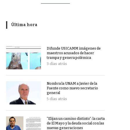
Última hora
Difunde USICAMM imágenes de
maestros acusados de hacer
trampa y genera polémica
3 días atrás
Nombra la UNAM a Javier de la
Fuente como nuevo secretario
general
5 días atrás
“Elijan un camino distinto”: la carta
de El Mayo y la deuda social con las
nuevas generaciones