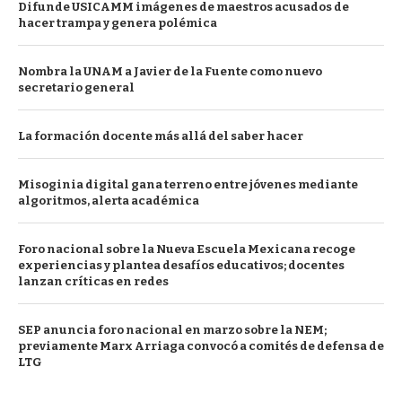
Difunde USICAMM imágenes de maestros acusados de
hacer trampa y genera polémica
Nombra la UNAM a Javier de la Fuente como nuevo
secretario general
La formación docente más allá del saber hacer
Misoginia digital gana terreno entre jóvenes mediante
algoritmos, alerta académica
Foro nacional sobre la Nueva Escuela Mexicana recoge
experiencias y plantea desafíos educativos; docentes
lanzan críticas en redes
SEP anuncia foro nacional en marzo sobre la NEM;
previamente Marx Arriaga convocó a comités de defensa de
LTG