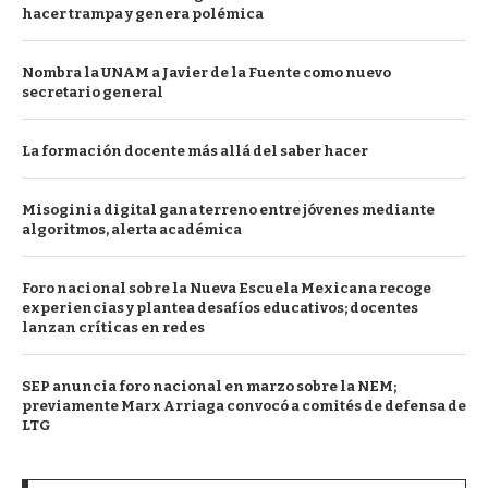
hacer trampa y genera polémica
Nombra la UNAM a Javier de la Fuente como nuevo
secretario general
La formación docente más allá del saber hacer
Misoginia digital gana terreno entre jóvenes mediante
algoritmos, alerta académica
Foro nacional sobre la Nueva Escuela Mexicana recoge
experiencias y plantea desafíos educativos; docentes
lanzan críticas en redes
SEP anuncia foro nacional en marzo sobre la NEM;
previamente Marx Arriaga convocó a comités de defensa de
LTG