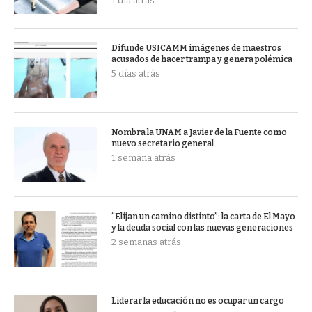
1 día atrás
Difunde USICAMM imágenes de maestros
acusados de hacer trampa y genera polémica
5 días atrás
Nombra la UNAM a Javier de la Fuente como
nuevo secretario general
1 semana atrás
“Elijan un camino distinto”: la carta de El Mayo
y la deuda social con las nuevas generaciones
2 semanas atrás
Liderar la educación no es ocupar un cargo