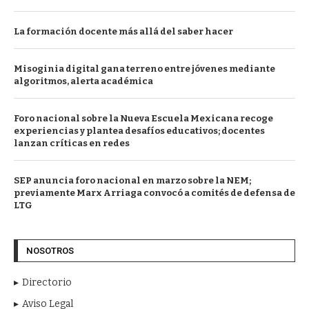
La formación docente más allá del saber hacer
Misoginia digital gana terreno entre jóvenes mediante
algoritmos, alerta académica
Foro nacional sobre la Nueva Escuela Mexicana recoge
experiencias y plantea desafíos educativos; docentes
lanzan críticas en redes
SEP anuncia foro nacional en marzo sobre la NEM;
previamente Marx Arriaga convocó a comités de defensa de
LTG
NOSOTROS
Directorio
Aviso Legal