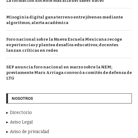
La formación docente más allá del saber hacer
Misoginia digital gana terreno entre jóvenes mediante
algoritmos, alerta académica
Foro nacional sobre la Nueva Escuela Mexicana recoge
experiencias y plantea desafíos educativos; docentes
lanzan críticas en redes
SEP anuncia foro nacional en marzo sobre la NEM;
previamente Marx Arriaga convocó a comités de defensa de
LTG
NOSOTROS
Directorio
Aviso Legal
Aviso de privacidad