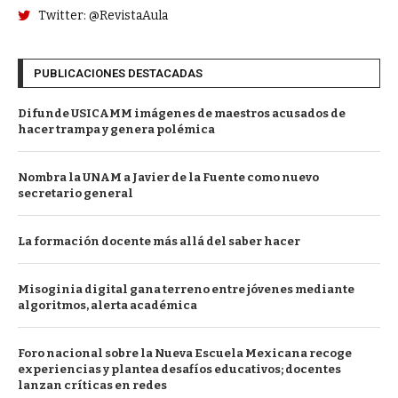
Twitter: @RevistaAula
PUBLICACIONES DESTACADAS
Difunde USICAMM imágenes de maestros acusados de
hacer trampa y genera polémica
Nombra la UNAM a Javier de la Fuente como nuevo
secretario general
La formación docente más allá del saber hacer
Misoginia digital gana terreno entre jóvenes mediante
algoritmos, alerta académica
Foro nacional sobre la Nueva Escuela Mexicana recoge
experiencias y plantea desafíos educativos; docentes
lanzan críticas en redes