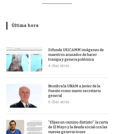
Última hora
Difunde USICAMM imágenes de
maestros acusados de hacer
trampa y genera polémica
4 días atrás
Nombra la UNAM a Javier de la
Fuente como nuevo secretario
general
6 días atrás
“Elijan un camino distinto”: la carta
de El Mayo y la deuda social con las
nuevas generaciones