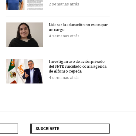
2 semanas atrás
Liderar la educación no es ocupar
un cargo
4 semanas atrás
Investigan uso de avión privado
del SNTE vinculado con la agenda
de Alfonso Cepeda
4 semanas atrás
SUSCRÍBETE