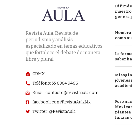
Difunde
maestros
genera 
Revista Aula. Revista de
Nombra l
como nu
periodismo y análisis
especializado en temas educativos
que fortalece el debate de manera
La forma
libre y plural.
saber h
CDMX
Misogini
jóvenes 
Teléfono: 55 6864 9466
académ
Email: contacto@revistaaula.com
Foro nac
facebook.com/RevistaAulaMx
Mexican
Twitter: @RevistaAula
plantea 
lanzan c