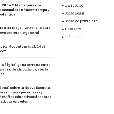
 USICAMM imágenes de
Directorio
 acusados de hacer trampa y
Aviso Legal
polémica
Aviso de privacidad
a UNAM a Javier de la Fuente
Contacto
evo secretario general
Publicidad
ción docente más allá del
acer
a digital gana terreno entre
mediante algoritmos, alerta
ica
ional sobre la Nueva Escuela
a recoge experiencias y
desafíos educativos; docentes
ríticas en redes