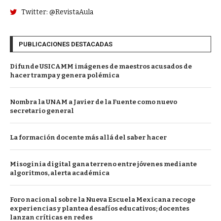
Twitter: @RevistaAula
PUBLICACIONES DESTACADAS
Difunde USICAMM imágenes de maestros acusados de
hacer trampa y genera polémica
Nombra la UNAM a Javier de la Fuente como nuevo
secretario general
La formación docente más allá del saber hacer
Misoginia digital gana terreno entre jóvenes mediante
algoritmos, alerta académica
Foro nacional sobre la Nueva Escuela Mexicana recoge
experiencias y plantea desafíos educativos; docentes
lanzan críticas en redes