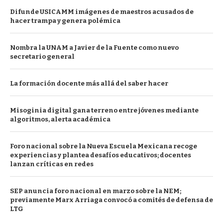
Difunde USICAMM imágenes de maestros acusados de
hacer trampa y genera polémica
Nombra la UNAM a Javier de la Fuente como nuevo
secretario general
La formación docente más allá del saber hacer
Misoginia digital gana terreno entre jóvenes mediante
algoritmos, alerta académica
Foro nacional sobre la Nueva Escuela Mexicana recoge
experiencias y plantea desafíos educativos; docentes
lanzan críticas en redes
SEP anuncia foro nacional en marzo sobre la NEM;
previamente Marx Arriaga convocó a comités de defensa de
LTG