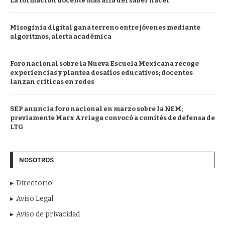
La formación docente más allá del saber hacer
Misoginia digital gana terreno entre jóvenes mediante
algoritmos, alerta académica
Foro nacional sobre la Nueva Escuela Mexicana recoge
experiencias y plantea desafíos educativos; docentes
lanzan críticas en redes
SEP anuncia foro nacional en marzo sobre la NEM;
previamente Marx Arriaga convocó a comités de defensa de
LTG
NOSOTROS
Directorio
Aviso Legal
Aviso de privacidad