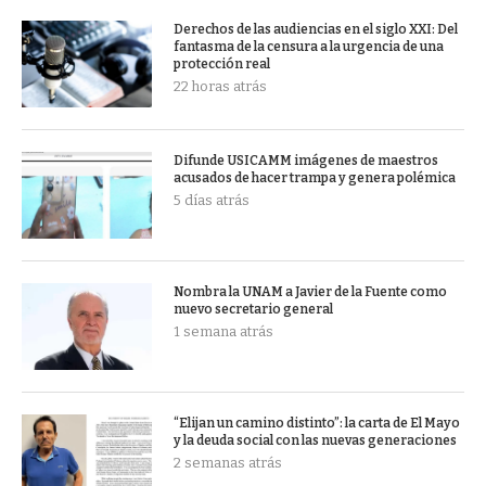
Derechos de las audiencias en el siglo XXI: Del
fantasma de la censura a la urgencia de una
protección real
22 horas atrás
Difunde USICAMM imágenes de maestros
acusados de hacer trampa y genera polémica
5 días atrás
Nombra la UNAM a Javier de la Fuente como
nuevo secretario general
1 semana atrás
“Elijan un camino distinto”: la carta de El Mayo
y la deuda social con las nuevas generaciones
2 semanas atrás