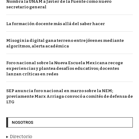
Nombra la UNAM a Javier de la Fuente como nuevo
secretario general
La formación docente más allá del saber hacer
Misoginia digital gana terreno entre jóvenes mediante
algoritmos, alerta académica
Foro nacional sobre la Nueva Escuela Mexicana recoge
experiencias y plantea desafíos educativos; docentes
lanzan críticas en redes
SEP anuncia foro nacional en marzo sobre la NEM;
previamente Marx Arriaga convocó a comités de defensa de
LTG
NOSOTROS
Directorio