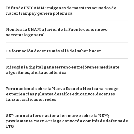
Difunde USICAMM imágenes de maestros acusados de
hacer trampa y genera polémica
Nombra la UNAM a Javier de la Fuente como nuevo
secretario general
La formación docente más allá del saber hacer
Misoginia digital gana terreno entre jóvenes mediante
algoritmos, alerta académica
Foro nacional sobre la Nueva Escuela Mexicana recoge
experiencias y plantea desafíos educativos; docentes
lanzan críticas en redes
SEP anuncia foro nacional en marzo sobre la NEM;
previamente Marx Arriaga convocó a comités de defensa de
LTG