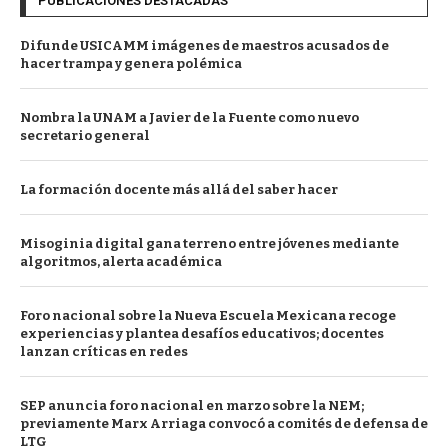
PUBLICACIONES DESTACADAS
Difunde USICAMM imágenes de maestros acusados de
hacer trampa y genera polémica
Nombra la UNAM a Javier de la Fuente como nuevo
secretario general
La formación docente más allá del saber hacer
Misoginia digital gana terreno entre jóvenes mediante
algoritmos, alerta académica
Foro nacional sobre la Nueva Escuela Mexicana recoge
experiencias y plantea desafíos educativos; docentes
lanzan críticas en redes
SEP anuncia foro nacional en marzo sobre la NEM;
previamente Marx Arriaga convocó a comités de defensa de
LTG