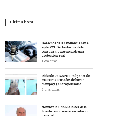
Última hora
Derechos de las audiencias en el
siglo XXI: Del fantasma de la
censura a la urgencia de una
protección real
1 día atrás
Difunde USICAMM imágenes de
maestros acusados de hacer
trampa y genera polémica
5 días atrás
Nombra la UNAM a Javier de la
Fuente como nuevo secretario
general