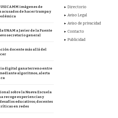
 USICAMM imágenes de
Directorio
 acusados de hacer trampa y
Aviso Legal
polémica
Aviso de privacidad
a UNAM a Javier de la Fuente
Contacto
evo secretario general
Publicidad
ción docente más allá del
acer
a digital gana terreno entre
mediante algoritmos, alerta
ica
ional sobre la Nueva Escuela
a recoge experiencias y
desafíos educativos; docentes
ríticas en redes