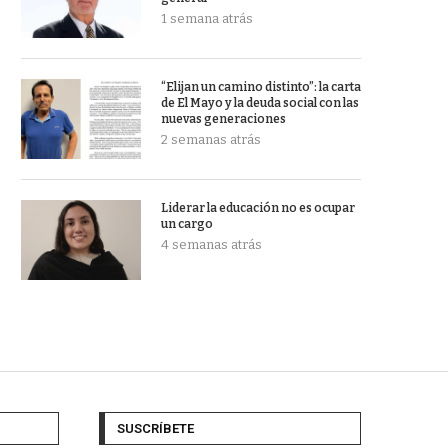
1 semana atrás
“Elijan un camino distinto”: la carta
de El Mayo y la deuda social con las
nuevas generaciones
2 semanas atrás
Liderar la educación no es ocupar
un cargo
4 semanas atrás
SUSCRÍBETE