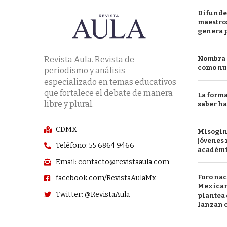
Difunde
maestros
genera 
Revista Aula. Revista de
Nombra l
como nu
periodismo y análisis
especializado en temas educativos
que fortalece el debate de manera
La forma
libre y plural.
saber h
CDMX
Misogini
jóvenes 
Teléfono: 55 6864 9466
académ
Email: contacto@revistaaula.com
Foro nac
facebook.com/RevistaAulaMx
Mexican
Twitter: @RevistaAula
plantea 
lanzan c