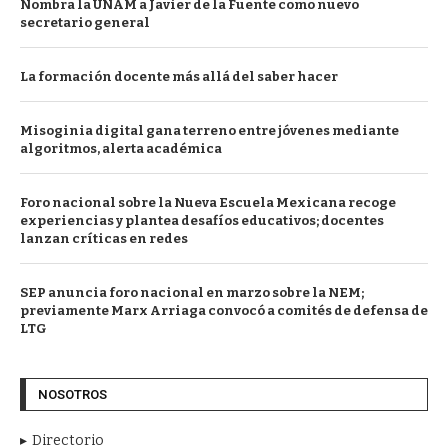
Nombra la UNAM a Javier de la Fuente como nuevo
secretario general
La formación docente más allá del saber hacer
Misoginia digital gana terreno entre jóvenes mediante
algoritmos, alerta académica
Foro nacional sobre la Nueva Escuela Mexicana recoge
experiencias y plantea desafíos educativos; docentes
lanzan críticas en redes
SEP anuncia foro nacional en marzo sobre la NEM;
previamente Marx Arriaga convocó a comités de defensa de
LTG
NOSOTROS
Directorio