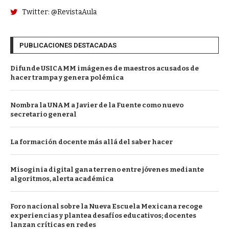
Twitter: @RevistaAula
PUBLICACIONES DESTACADAS
Difunde USICAMM imágenes de maestros acusados de
hacer trampa y genera polémica
Nombra la UNAM a Javier de la Fuente como nuevo
secretario general
La formación docente más allá del saber hacer
Misoginia digital gana terreno entre jóvenes mediante
algoritmos, alerta académica
Foro nacional sobre la Nueva Escuela Mexicana recoge
experiencias y plantea desafíos educativos; docentes
lanzan críticas en redes