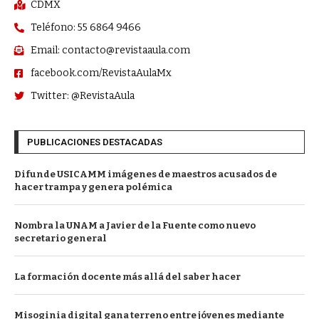
CDMX
Teléfono: 55 6864 9466
Email: contacto@revistaaula.com
facebook.com/RevistaAulaMx
Twitter: @RevistaAula
PUBLICACIONES DESTACADAS
Difunde USICAMM imágenes de maestros acusados de
hacer trampa y genera polémica
Nombra la UNAM a Javier de la Fuente como nuevo
secretario general
La formación docente más allá del saber hacer
Misoginia digital gana terreno entre jóvenes mediante