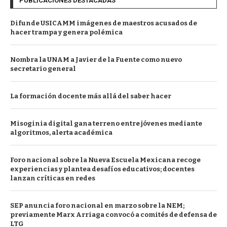
PUBLICACIONES DESTACADAS
Difunde USICAMM imágenes de maestros acusados de
hacer trampa y genera polémica
Nombra la UNAM a Javier de la Fuente como nuevo
secretario general
La formación docente más allá del saber hacer
Misoginia digital gana terreno entre jóvenes mediante
algoritmos, alerta académica
Foro nacional sobre la Nueva Escuela Mexicana recoge
experiencias y plantea desafíos educativos; docentes
lanzan críticas en redes
SEP anuncia foro nacional en marzo sobre la NEM;
previamente Marx Arriaga convocó a comités de defensa de
LTG