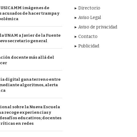
 USICAMM imágenes de
Directorio
 acusados de hacer trampa y
Aviso Legal
polémica
Aviso de privacidad
a UNAM a Javier de la Fuente
Contacto
evo secretario general
Publicidad
ción docente más allá del
acer
a digital gana terreno entre
mediante algoritmos, alerta
ica
ional sobre la Nueva Escuela
a recoge experiencias y
desafíos educativos; docentes
ríticas en redes