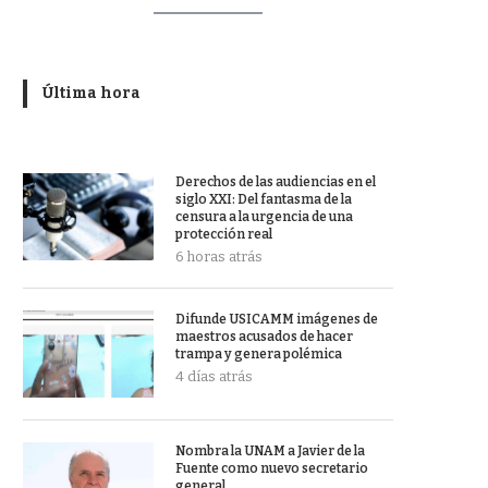
Última hora
Derechos de las audiencias en el
siglo XXI: Del fantasma de la
censura a la urgencia de una
protección real
6 horas atrás
Difunde USICAMM imágenes de
maestros acusados de hacer
trampa y genera polémica
4 días atrás
Nombra la UNAM a Javier de la
Fuente como nuevo secretario
general