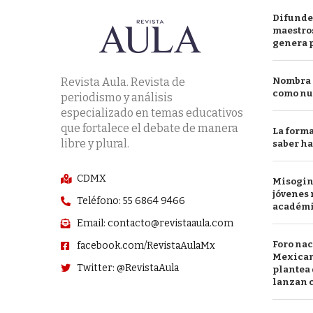
Difunde
maestros
genera 
Revista Aula. Revista de
Nombra l
como nu
periodismo y análisis
especializado en temas educativos
que fortalece el debate de manera
La forma
libre y plural.
saber h
CDMX
Misogini
jóvenes 
Teléfono: 55 6864 9466
académ
Email: contacto@revistaaula.com
Foro nac
facebook.com/RevistaAulaMx
Mexican
Twitter: @RevistaAula
plantea 
lanzan c