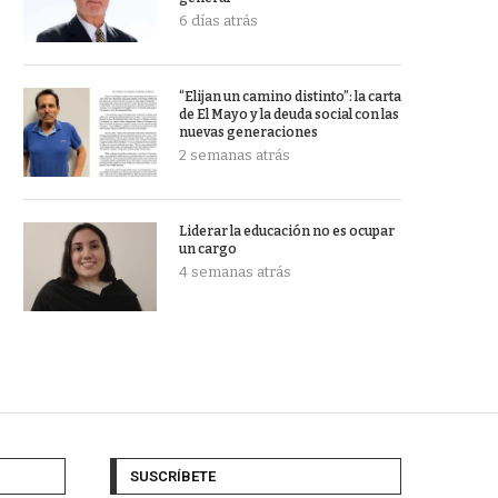
6 días atrás
“Elijan un camino distinto”: la carta
de El Mayo y la deuda social con las
nuevas generaciones
2 semanas atrás
Liderar la educación no es ocupar
un cargo
4 semanas atrás
SUSCRÍBETE