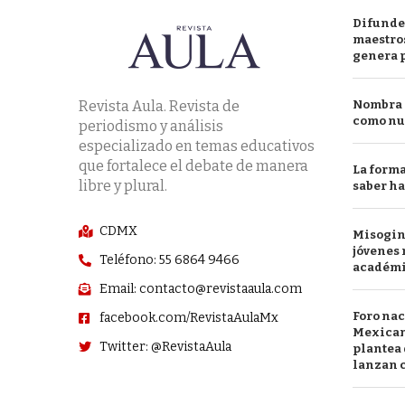
Difunde
maestros
genera 
Revista Aula. Revista de
Nombra l
como nu
periodismo y análisis
especializado en temas educativos
que fortalece el debate de manera
La forma
libre y plural.
saber h
CDMX
Misogini
jóvenes 
Teléfono: 55 6864 9466
académ
Email: contacto@revistaaula.com
Foro nac
facebook.com/RevistaAulaMx
Mexican
Twitter: @RevistaAula
plantea 
lanzan c