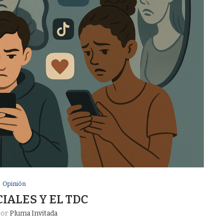
Opinión
IALES Y EL TDC
por
Pluma Invitada