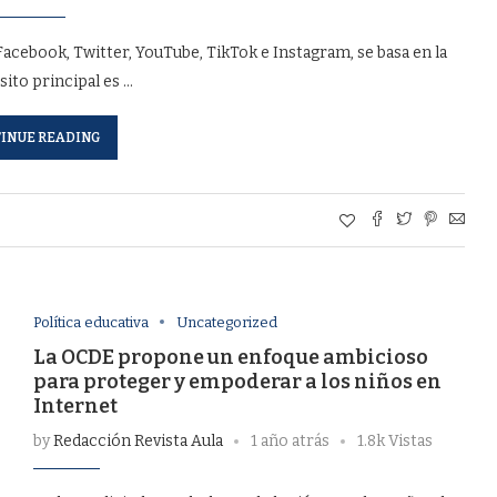
cebook, Twitter, YouTube, TikTok e Instagram, se basa en la
ito principal es …
INUE READING
Política educativa
Uncategorized
La OCDE propone un enfoque ambicioso
para proteger y empoderar a los niños en
Internet
by
Redacción Revista Aula
1 año atrás
1.8k Vistas