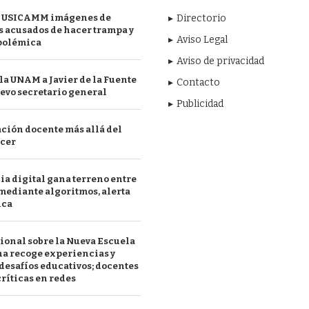
 USICAMM imágenes de
Directorio
 acusados de hacer trampa y
Aviso Legal
polémica
Aviso de privacidad
a UNAM a Javier de la Fuente
Contacto
evo secretario general
Publicidad
ción docente más allá del
acer
a digital gana terreno entre
mediante algoritmos, alerta
ica
ional sobre la Nueva Escuela
a recoge experiencias y
desafíos educativos; docentes
ríticas en redes