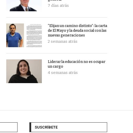
7 días atrás
“Elijan un camino distinto”: la carta
de El Mayo y la deuda social con las
nuevas generaciones
2 semanas atrás
Liderar la educación no es ocupar
un cargo
4 semanas atrás
SUSCRÍBETE