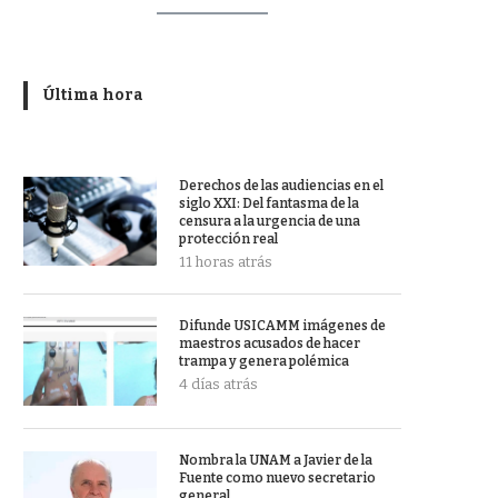
Última hora
Derechos de las audiencias en el
siglo XXI: Del fantasma de la
censura a la urgencia de una
protección real
11 horas atrás
Difunde USICAMM imágenes de
maestros acusados de hacer
trampa y genera polémica
4 días atrás
Nombra la UNAM a Javier de la
Fuente como nuevo secretario
general