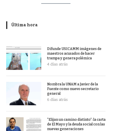
Última hora
Difunde USICAMM imágenes de
maestros acusados de hacer
trampa y genera polémica
4 días atrás
Nombra la UNAM a Javier de la
Fuente como nuevo secretario
general
6 días atrás
“Elijan un camino distinto”: la carta
de El Mayo y la deuda social con las
nuevas generaciones