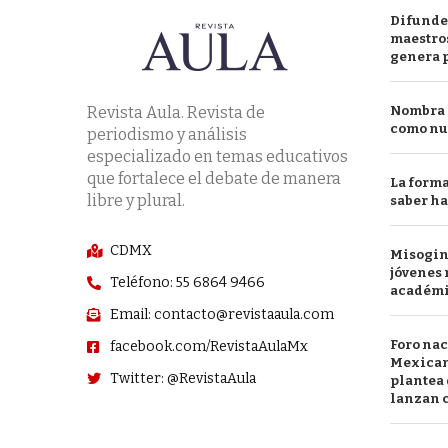
Difunde
maestros
genera 
Revista Aula. Revista de
Nombra l
como nu
periodismo y análisis
especializado en temas educativos
que fortalece el debate de manera
La forma
libre y plural.
saber h
CDMX
Misogini
jóvenes 
Teléfono: 55 6864 9466
académ
Email: contacto@revistaaula.com
Foro nac
facebook.com/RevistaAulaMx
Mexican
Twitter: @RevistaAula
plantea 
lanzan c