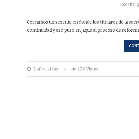
Escrito 
Cerramos un sexenio en donde los titulares de la secr
continuidad y eso puso en jaque al proceso de reforma
CONT
2 años atrás
1.2k Vistas