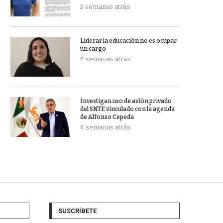
2 semanas atrás
Liderar la educación no es ocupar
un cargo
4 semanas atrás
Investigan uso de avión privado
del SNTE vinculado con la agenda
de Alfonso Cepeda
4 semanas atrás
SUSCRÍBETE