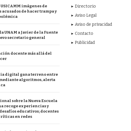
 USICAMM imágenes de
Directorio
 acusados de hacer trampa y
Aviso Legal
polémica
Aviso de privacidad
a UNAM a Javier de la Fuente
Contacto
evo secretario general
Publicidad
ción docente más allá del
acer
a digital gana terreno entre
mediante algoritmos, alerta
ica
ional sobre la Nueva Escuela
a recoge experiencias y
desafíos educativos; docentes
ríticas en redes