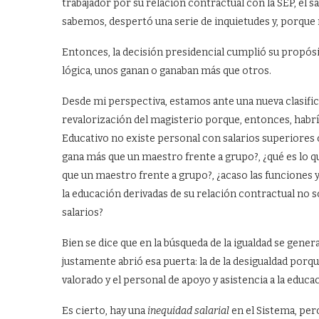
trabajador por su relación contractual con la SEP, el sa
sabemos, despertó una serie de inquietudes y, porque 
Entonces, la decisión presidencial cumplió su propós
lógica, unos ganan o ganaban más que otros.
Desde mi perspectiva, estamos ante una nueva clasifica
revalorización del magisterio porque, entonces, habr
Educativo no existe personal con salarios superiores 
gana más que un maestro frente a grupo?, ¿qué es lo 
que un maestro frente a grupo?, ¿acaso las funciones 
la educación derivadas de su relación contractual no son
salarios?
Bien se dice que en la búsqueda de la igualdad se gener
justamente abrió esa puerta: la de la desigualdad porq
valorado y el personal de apoyo y asistencia a la educa
Es cierto, hay una
inequidad salarial
en el Sistema, per