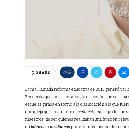
0
SHARE
La mal llamada reforma educativa de 2013 generó vario
Recuerdo que, por esos años, la discusión que se daba
escuelas giraba en torno a la clasificación a la que fu
compleja que solamente el
peñanietismo
supo lo que s
maestros, de ser quienes realizaban una función relev
en
idóneos
o
no idóneos
por el simple hecho de respo