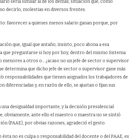
lario sería similar al de los demás; situación que, como
no decirlo, molestias en diversos frentes.
ito: favorecer a quienes menos salario ganan porque, por
ción que, igual que antaño, insisto, poco abona a esa
ía que preguntarse si hoy por hoy, dentro del mismo Sistema
o menores a otros o… ¿acaso no un jefe de sector o supervisor
que determina que dicho jefe de sector o supervisor gane más
y/o responsabilidades que tienen asignados los trabajadores de
 diferenciadas y, en razón de ello, se ajustan o fijan sus
a una desigualdad importante, y la decisión presidencial
ue, obviamente, ante ello el maestro o maestra no se sintió
ción (PAAE), por obvias razones, agradeció el gesto.
o ésta no es culpa o responsabilidad del docente o del PAAE, es