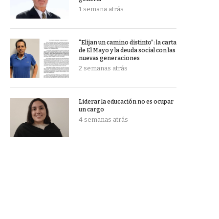
1 semana atrás
“Elijan un camino distinto”: la carta
de El Mayo y la deuda social con las
nuevas generaciones
2 semanas atrás
Liderar la educación no es ocupar
un cargo
4 semanas atrás