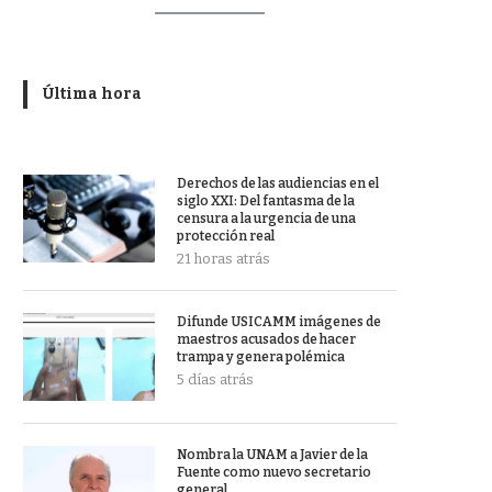
Última hora
Derechos de las audiencias en el
siglo XXI: Del fantasma de la
censura a la urgencia de una
protección real
21 horas atrás
Difunde USICAMM imágenes de
maestros acusados de hacer
trampa y genera polémica
5 días atrás
Nombra la UNAM a Javier de la
Fuente como nuevo secretario
general