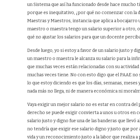
un Sistema que así ha funcionado desde hace mucho t
porque es inequitativo, ¿por qué no comenzar con la de
Maestras y Maestros, instancia que aplica a bocajarro
maestro o maestra tengo un salario superior a otro, o
qué no ajustar los salarios para que un docente perci
Desde luego, yo si estoy a favor de un salario justo y 
un maestro o maestra le alcanza su salario para la infin
que muchas veces están relacionadas con su actividad 
muchas veces tiene. No con esto digo que el PAAE no s
lo que estoy diciendo es que los días, semanas, meses
nada más no llega, ni de manera económica ni moral
Vaya exigir un mejor salario no es estar en contra del
derecho se puede exigir convierta a unos u otros en c
salario justo y digno fue una de las banderas que llevó 
no tendría que exigir ese salario digno y justo que po
vida y un reconocimiento justo a la labor que realiza a