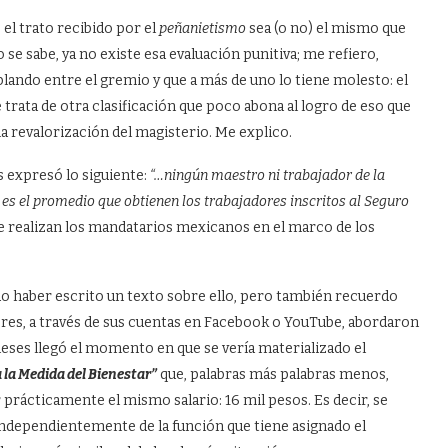
l trato recibido por el
peñanietismo
sea (o no) el mismo que
se sabe, ya no existe esa evaluación punitiva; me refiero,
blando entre el gremio y que a más de uno lo tiene molesto: el
 trata de otra clasificación que poco abona al logro de eso que
a revalorización del magisterio. Me explico.
s expresó lo siguiente:
“…ningún maestro ni trabajador de la
s el promedio que obtienen los trabajadores inscritos al Seguro
 realizan los mandatarios mexicanos en el marco de los
do haber escrito un texto sobre ello, pero también recuerdo
res, a través de sus cuentas en Facebook o YouTube, abordaron
meses llegó el momento en que se vería materializado el
 la Medida del Bienestar”
que, palabras más palabras menos,
r prácticamente el mismo salario: 16 mil pesos. Es decir, se
independientemente de la función que tiene asignado el