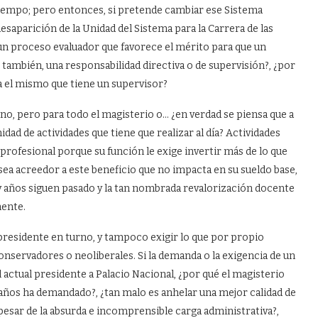
iempo; pero entonces, si pretende cambiar ese Sistema
saparición de la Unidad del Sistema para la Carrera de las
 un proceso evaluador que favorece el mérito para que un
 también, una responsabilidad directiva o de supervisión?, ¿por
ba el mismo que tiene un supervisor?
digno, pero para todo el magisterio o… ¿en verdad se piensa que a
idad de actividades que tiene que realizar al día? Actividades
profesional porque su función le exige invertir más de lo que
ea acreedor a este beneficio que no impacta en su sueldo base,
 y años siguen pasado y la tan nombrada revalorización docente
mente.
 presidente en turno, y tampoco exigir lo que por propio
onservadores o neoliberales. Si la demanda o la exigencia de un
al actual presidente a Palacio Nacional, ¿por qué el magisterio
r años ha demandado?, ¿tan malo es anhelar una mejor calidad de
 pesar de la absurda e incomprensible carga administrativa?,