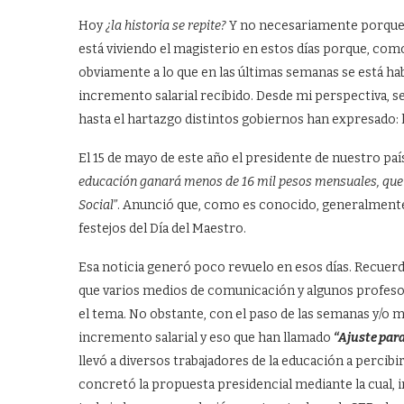
Hoy
¿la historia se repite?
Y no necesariamente porque e
está viviendo el magisterio en estos días porque, como 
obviamente a lo que en las últimas semanas se está ha
incremento salarial recibido. Desde mi perspectiva, se
hasta el hartazgo distintos gobiernos han expresado: l
El 15 de mayo de este año el presidente de nuestro paí
educación ganará menos de 16 mil pesos mensuales, que e
Social”
. Anunció que, como es conocido, generalmente
festejos del Día del Maestro.
Esa noticia generó poco revuelo en esos días. Recuer
que varios medios de comunicación y algunos profeso
el tema. No obstante, con el paso de las semanas y/o 
incremento salarial y eso que han llamado
“Ajuste para
llevó a diversos trabajadores de la educación a percibi
concretó la propuesta presidencial mediante la cual, 