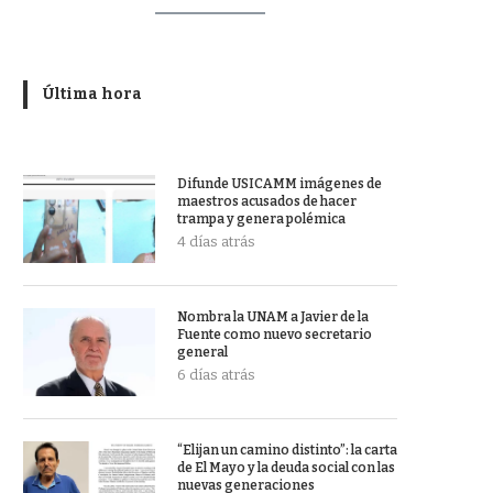
Última hora
Difunde USICAMM imágenes de
maestros acusados de hacer
trampa y genera polémica
4 días atrás
Nombra la UNAM a Javier de la
Fuente como nuevo secretario
general
6 días atrás
“Elijan un camino distinto”: la carta
de El Mayo y la deuda social con las
nuevas generaciones