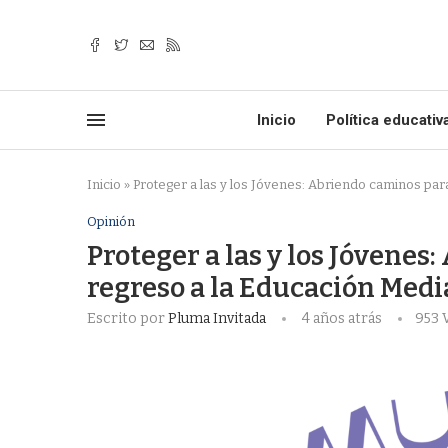
Inicio
Política educativ
Inicio
»
Proteger a las y los Jóvenes: Abriendo caminos par
Opinión
Proteger a las y los Jóvenes
regreso a la Educación Medi
Escrito por
Pluma Invitada
4 años atrás
953
V