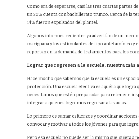
Como era de esperarse, casi las tres cuartas partes de e
un 20% cuenta con bachillerato trunco. Cerca de la te
14% fueron expulsados del plantel.
Algunos informes recientes ya advertían de un increme
mariguana y los estimulantes de tipo anfetamínico y e
reportan en la demanda de tratamientos para los cons
Lograr que regresen a la escuela, nuestra más 
Hace mucho que sabemos que la escuela es un espacio 
protección. Una escuela efectiva es aquélla que logra 
necesitamos que estén preparadas para retener e inspir
integrar a quienes logremos regresar a las aulas.
Lo primero es sumar esfuerzos y coordinar acciones en
convocar y motivar a todos los jóvenes para que ingres
Pero esa escuela no puede ser la misma que, sujeta a 