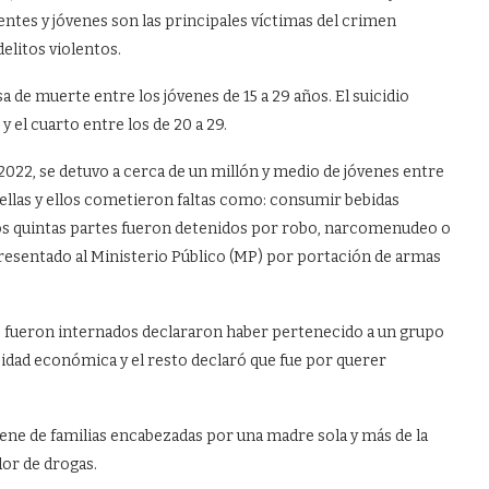
entes y jóvenes son las principales víctimas del crimen
elitos violentos.
a de muerte entre los jóvenes de 15 a 29 años. El suicidio
y el cuarto entre los de 20 a 29.
 2022, se detuvo a cerca de un millón y medio de jóvenes entre
e ellas y ellos cometieron faltas como: consumir bebidas
 Dos quintas partes fueron detenidos por robo, narcomenudeo o
 presentado al Ministerio Público (MP) por portación de armas
ue fueron internados declararon haber pertenecido a un grupo
sidad económica y el resto declaró que fue por querer
ene de familias encabezadas por una madre sola y más de la
dor de drogas.