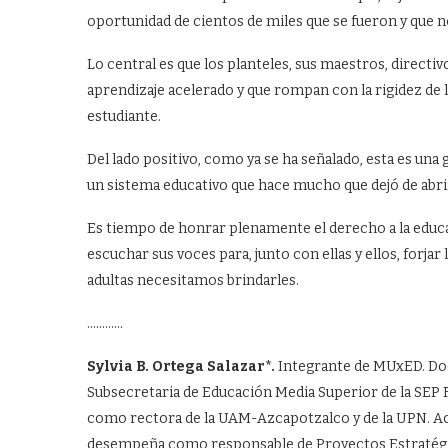
oportunidad de cientos de miles que se fueron y que 
Lo central es que los planteles, sus maestros, directi
aprendizaje acelerado y que rompan con la rigidez de la
estudiante.
Del lado positivo, como ya se ha señalado, esta es un
un sistema educativo que hace mucho que dejó de abri
Es tiempo de honrar plenamente el derecho a la educa
escuchar sus voces para, junto con ellas y ellos, for
adultas necesitamos brindarles.
…………
Sylvia B. Ortega Salazar*.
Integrante de MUxED. Doc
Subsecretaria de Educación Media Superior de la SEP Fe
como rectora de la UAM-Azcapotzalco y de la UPN. A
desempeña como responsable de Proyectos Estratégi