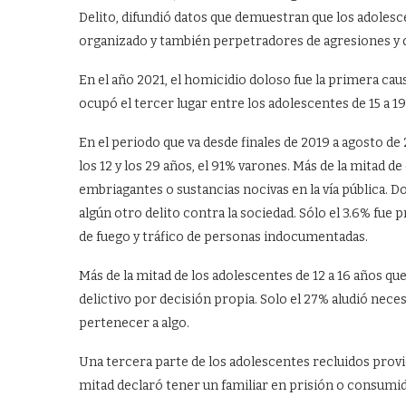
Delito, difundió datos que demuestran que los adolesc
organizado y también perpetradores de agresiones y d
En el año 2021, el homicidio doloso fue la primera caus
ocupó el tercer lugar entre los adolescentes de 15 a 19 
En el periodo que va desde finales de 2019 a agosto de
los 12 y los 29 años, el 91% varones. Más de la mitad d
embriagantes o sustancias nocivas en la vía pública.
algún otro delito contra la sociedad. Sólo el 3.6% fue
de fuego y tráfico de personas indocumentadas.
Más de la mitad de los adolescentes de 12 a 16 años q
delictivo por decisión propia. Solo el 27% aludió nece
pertenecer a algo.
Una tercera parte de los adolescentes recluidos provi
mitad declaró tener un familiar en prisión o consumi