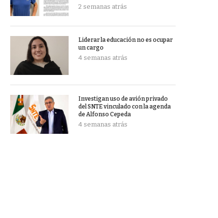
2 semanas atrás
Liderar la educación no es ocupar
un cargo
4 semanas atrás
Investigan uso de avión privado
del SNTE vinculado con la agenda
de Alfonso Cepeda
4 semanas atrás