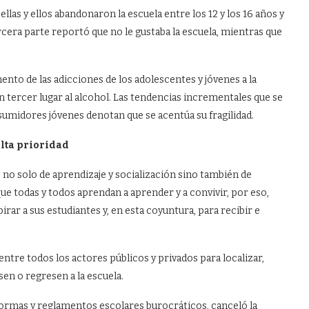
llas y ellos abandonaron la escuela entre los 12 y los 16 años y
rcera parte reportó que no le gustaba la escuela, mientras que
nto de las adicciones de los adolescentes y jóvenes a la
n tercer lugar al alcohol. Las tendencias incrementales que se
umidores jóvenes denotan que se acentúa su fragilidad.
alta prioridad
no solo de aprendizaje y socialización sino también de
que todas y todos aprendan a aprender y a convivir, por eso,
ar a sus estudiantes y, en esta coyuntura, para recibir e
tre todos los actores públicos y privados para localizar,
en o regresen a la escuela.
normas y reglamentos escolares burocráticos, canceló la