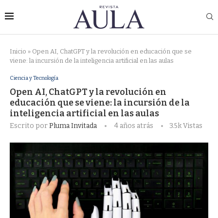
Inicio
»
Open AI, ChatGPT y la revolución en educación que se
viene: la incursión de la inteligencia artificial en las aulas
Ciencia y Tecnología
Open AI, ChatGPT y la revolución en
educación que se viene: la incursión de la
inteligencia artificial en las aulas
Escrito por
Pluma Invitada
4 años atrás
3.5k
Vistas