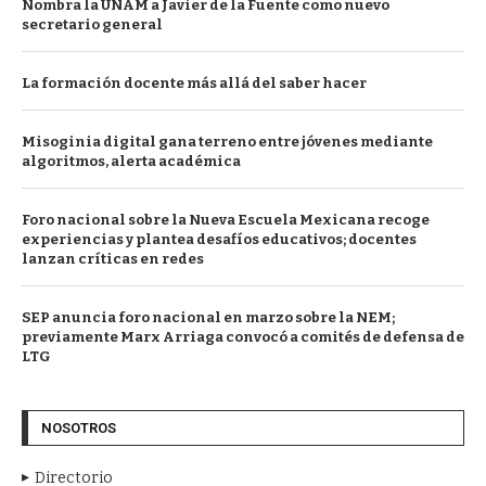
Nombra la UNAM a Javier de la Fuente como nuevo
secretario general
La formación docente más allá del saber hacer
Misoginia digital gana terreno entre jóvenes mediante
algoritmos, alerta académica
Foro nacional sobre la Nueva Escuela Mexicana recoge
experiencias y plantea desafíos educativos; docentes
lanzan críticas en redes
SEP anuncia foro nacional en marzo sobre la NEM;
previamente Marx Arriaga convocó a comités de defensa de
LTG
NOSOTROS
Directorio