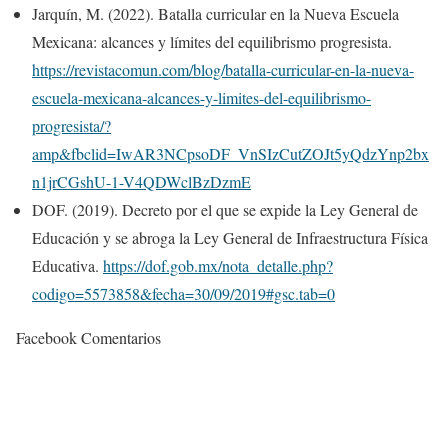
Jarquín, M. (2022). Batalla curricular en la Nueva Escuela
Mexicana: alcances y límites del equilibrismo progresista.
https://revistacomun.com/blog/batalla-curricular-en-la-nueva-
escuela-mexicana-alcances-y-limites-del-equilibrismo-
progresista/?
amp&fbclid=IwAR3NCpsoDF_VnSIzCutZOJt5yQdzYnp2bx
n1jrCGshU-1-V4QDWclBzDzmE
DOF. (2019). Decreto por el que se expide la Ley General de
Educación y se abroga la Ley General de Infraestructura Física
Educativa.
https://dof.gob.mx/nota_detalle.php?
codigo=5573858&fecha=30/09/2019#gsc.tab=0
Facebook Comentarios