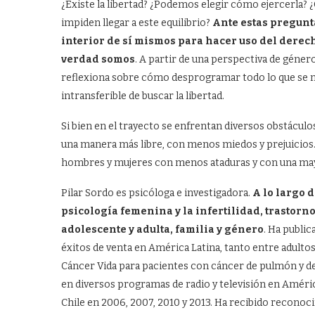
¿Existe la libertad? ¿Podemos elegir cómo ejercerla? ¿
impiden llegar a este equilibrio?
Ante estas pregunt
interior de sí mismos para hacer uso del derech
verdad somos
. A partir de una perspectiva de géner
reflexiona sobre cómo desprogramar todo lo que se n
intransferible de buscar la libertad.
Si bien en el trayecto se enfrentan diversos obstáculo
una manera más libre, con menos miedos y prejuicios. 
hombres y mujeres con menos ataduras y con una mayor 
Pilar Sordo es psicóloga e investigadora.
A lo largo 
psicología femenina y la infertilidad, trastor
adolescente y adulta, familia y género
. Ha publi
éxitos de venta en América Latina, tanto entre adult
Cáncer Vida para pacientes con cáncer de pulmón y de p
en diversos programas de radio y televisión en Améric
Chile en 2006, 2007, 2010 y 2013. Ha recibido reconoci