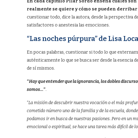
En cada capítulo Pilar Sordo enseña cuáles son
realmente se quiere y cómo se pueden derribar 
cuestionar todo, dice la autora, desde la perspectiva 
satisfactores o anestesia las emociones.
“Las noches púrpura” de Lisa Loc
En pocas palabras, cuestionar si todo lo que externa
auténticamente lo que se busca ser desde la esencia de
de sí mismos.
“
Hay que entender que la ignorancia, los dobles discursos 
somos…
”
.
“
La misión de descubrir nuestra vocación o el más profun
cometido número uno de la familia y de la escuela, donde
podamos ir en busca de nuestras pasiones. Pero en un mun
emocional o espiritual, se hace una tarea más difícil de l