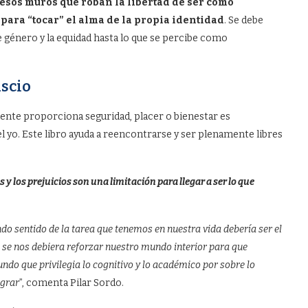
 esos muros que roban la libertad de ser como
para “tocar” el alma de la propia identidad
. Se debe
de género y la equidad hasta lo que se percibe como
ascio
mente proporciona seguridad, placer o bienestar es
l yo. Este libro ayuda a reencontrarse y ser plenamente libres
y los prejuicios son una limitación para llegar a ser lo que
do sentido de la tarea que tenemos en nuestra vida debería ser el
 se nos debiera reforzar nuestro mundo interior para que
do que privilegia lo cognitivo y lo académico por sobre lo
ograr
”, comenta Pilar Sordo.