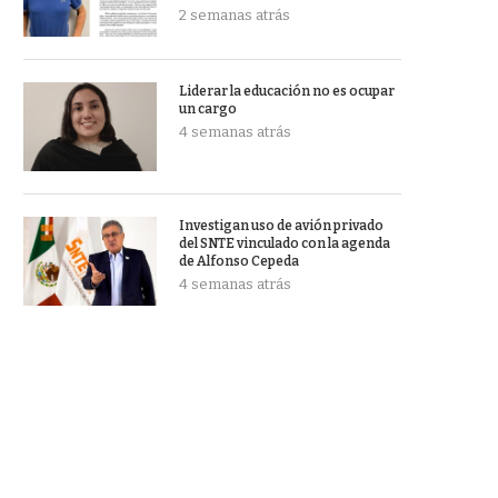
2 semanas atrás
Liderar la educación no es ocupar
un cargo
4 semanas atrás
Investigan uso de avión privado
del SNTE vinculado con la agenda
de Alfonso Cepeda
4 semanas atrás