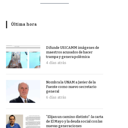
Última hora
Difunde USICAMM imágenes de
maestros acusados de hacer
trampa y genera polémica
4 días atrás
Nombra la UNAM a Javier de la
Fuente como nuevo secretario
general
6 días atrás
“Elijan un camino distinto”: la carta
de El Mayo y la deuda social con las
nuevas generaciones