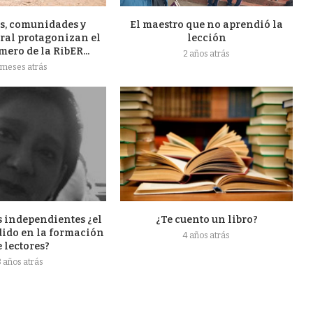
s, comunidades y
El maestro que no aprendió la
ral protagonizan el
lección
ero de la RibER...
2 años atrás
 meses atrás
s independientes ¿el
¿Te cuento un libro?
dido en la formación
4 años atrás
e lectores?
3 años atrás