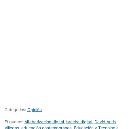
Categorías:
Opinión
Etiquetas:
Alfabetización digital
,
brecha digital
,
David Auris
Villegas
,
educación contemporánea
,
Educación y Tecnología
,