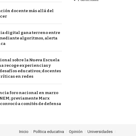
ción docente más allá del
acer
a digital gana terreno entre
mediante algoritmos, alerta
ica
ional sobre la Nueva Escuela
a recoge experiencias y
desafíos educativos; docentes
ríticas en redes
ncia foro nacional en marzo
a NEM; previamente Marx
convocó a comités de defensa
Inicio
Política educativa
Opinión
Universidades