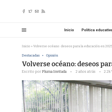
Inicio
Política educativ
Inicio
»
Volverse océano: deseos para la educación en 20
Destacadas
Opinión
Volverse océano: deseos pa
Escrito por
Pluma Invitada
2 años atrás
2.2k