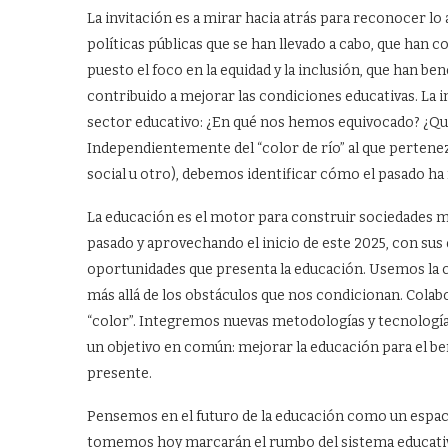
La invitación es a mirar hacia atrás para reconocer lo
políticas públicas que se han llevado a cabo, que han c
puesto el foco en la equidad y la inclusión, que han be
contribuido a mejorar las condiciones educativas. La i
sector educativo: ¿En qué nos hemos equivocado? ¿Q
Independientemente del “color de río” al que pertenezc
social u otro), debemos identificar cómo el pasado ha
La educación es el motor para construir sociedades má
pasado y aprovechando el inicio de este 2025, con sus
oportunidades que presenta la educación. Usemos la
más allá de los obstáculos que nos condicionan. Co
“color”. Integremos nuevas metodologías y tecnologí
un objetivo en común: mejorar la educación para el be
presente.
Pensemos en el futuro de la educación como un espacio
tomemos hoy marcarán el rumbo del sistema educativo m