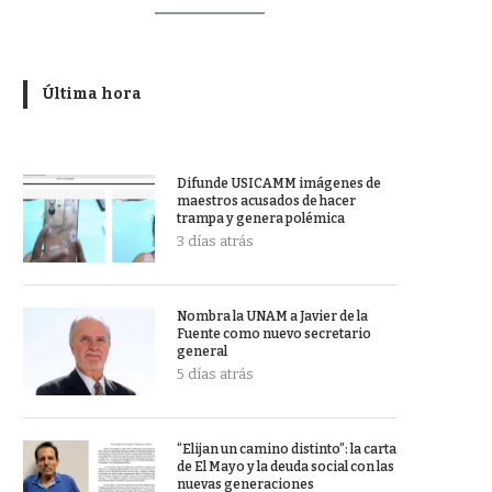
Última hora
Difunde USICAMM imágenes de
maestros acusados de hacer
trampa y genera polémica
3 días atrás
Nombra la UNAM a Javier de la
Fuente como nuevo secretario
general
5 días atrás
“Elijan un camino distinto”: la carta
de El Mayo y la deuda social con las
nuevas generaciones