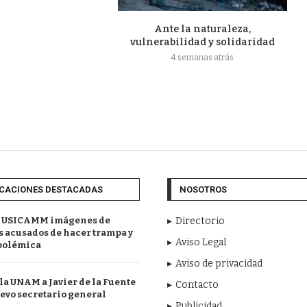
Ante la naturaleza,
vulnerabilidad y solidaridad
4 semanas atrás
CACIONES DESTACADAS
NOSOTROS
 USICAMM imágenes de
Directorio
 acusados de hacer trampa y
Aviso Legal
polémica
Aviso de privacidad
a UNAM a Javier de la Fuente
Contacto
evo secretario general
Publicidad