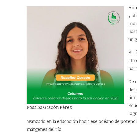
Ante
y ob
mont
hast
un 
El r
afro
para
De m
de t
lími
Educ
Rosalba Gascón Pérez
logr
avanzado en la educación hacia ese océano de potenc
márgenes del río.