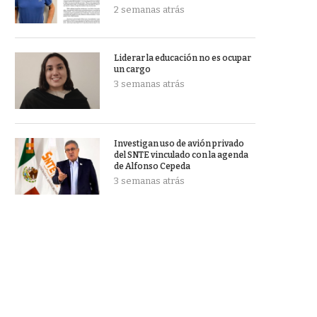
2 semanas atrás
Liderar la educación no es ocupar
un cargo
3 semanas atrás
Investigan uso de avión privado
del SNTE vinculado con la agenda
de Alfonso Cepeda
3 semanas atrás