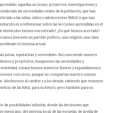
 aprendido: aquellas acciones, proyectos, investigaciones y
onsiderado las necesidades reales de la población, que han
neficiado a las niñas, niños y adolescentes (NNA) y que han
nvitación es a reflexionar sobre las lecciones aprendidas en el
ué obstáculos hemos encontrado? ¿En qué hemos acertado?
amos (sea este un partido político, una religión, una clase
 moldeado el sistema actual.
s justas, equitativas y sostenibles. Reconociendo nuestro
 deseos y propósitos, busquemos las necesidades y
 creatividad, ensanchemos nuestros límites y expandámonos
laboremos con otros, aunque no compartan nuestro mismo
as. Abrámonos al cambio y a los demás, sabiendo que tenemos
neficio de las NNA, para su futuro, pero también para su
 de posibilidades infinitas, donde las decisiones que
exicano, del sistema local, de las escuelas, de la vida de