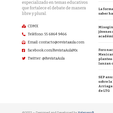
especializado en temas educativos
que fortalece el debate de manera
La forma
libre y plural.
saber h
CDMX
Misogini
jóvenes 
Teléfono: 55 6864 9466
académ
Email: contacto@revistaaula.com
Foro nac
facebook.com/RevistaAulaMx
Mexican
Twitter: @RevistaAula
plantea 
lanzan c
SEP anu
sobre l
Arriaga 
de LTG
@2022 – Designed and Developed by
Xalapasoft