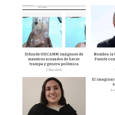
Difunde USICAMM imágenes de
Nombra la 
maestros acusados de hacer
Fuente com
trampa y genera polémica
3 días atrás
El imaginari
e
4 