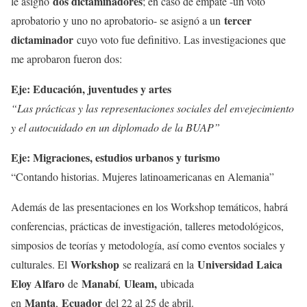
dos dictaminadores
le asignó
; en caso de empate -un voto
tercer
aprobatorio y uno no aprobatorio- se asignó a un
dictaminador
cuyo voto fue definitivo. Las investigaciones que
me aprobaron fueron dos:
Eje: Educación, juventudes y artes
“Las prácticas y las representaciones sociales del envejecimiento
y el autocuidado en un diplomado de la BUAP”
Eje: Migraciones, estudios urbanos y turismo
“Contando historias. Mujeres latinoamericanas en Alemania”
Además de las presentaciones en los Workshop temáticos, habrá
conferencias, prácticas de investigación, talleres metodológicos,
simposios de teorías y metodología, así como eventos sociales y
Workshop
Universidad Laica
culturales. El
se realizará en la
Eloy Alfaro
Manabí
Uleam,
de
,
ubicada
Manta
Ecuador
en
,
del 22 al 25 de abril.