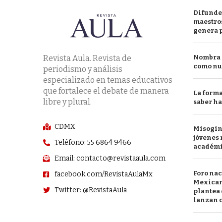
Difunde
maestros
genera 
Revista Aula. Revista de
Nombra l
como nu
periodismo y análisis
especializado en temas educativos
que fortalece el debate de manera
La forma
libre y plural.
saber h
CDMX
Misogini
jóvenes 
Teléfono: 55 6864 9466
académ
Email: contacto@revistaaula.com
Foro nac
facebook.com/RevistaAulaMx
Mexican
Twitter: @RevistaAula
plantea 
lanzan c