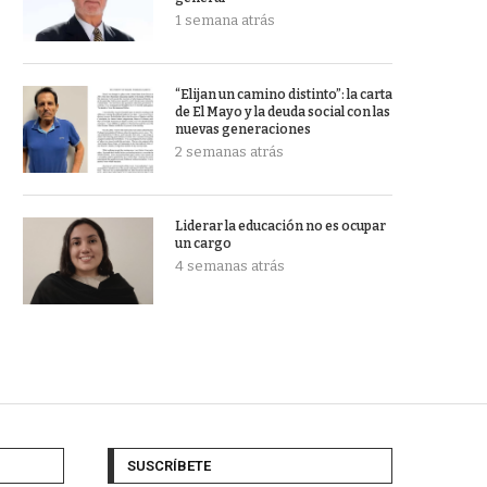
1 semana atrás
“Elijan un camino distinto”: la carta
de El Mayo y la deuda social con las
nuevas generaciones
2 semanas atrás
Liderar la educación no es ocupar
un cargo
4 semanas atrás
SUSCRÍBETE