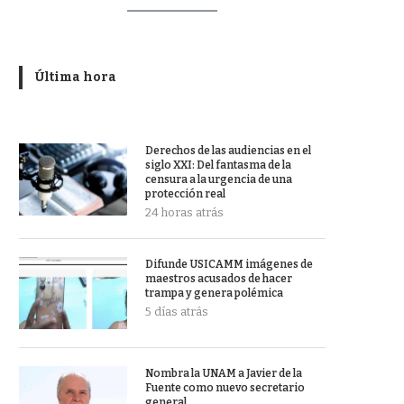
Última hora
Derechos de las audiencias en el
siglo XXI: Del fantasma de la
censura a la urgencia de una
protección real
24 horas atrás
Difunde USICAMM imágenes de
maestros acusados de hacer
trampa y genera polémica
5 días atrás
Nombra la UNAM a Javier de la
Fuente como nuevo secretario
general