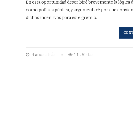
En esta oportunidad describiré brevemente la lógica d
como política pública, y argumentaré por qué convie
dichos incentivos para este gremio.
CONT
4 años atrás
1.1k Vistas