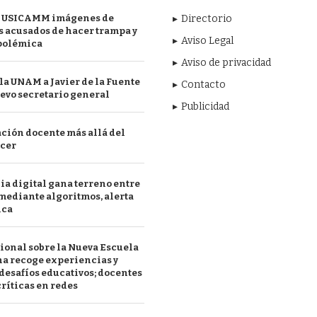
 USICAMM imágenes de
Directorio
 acusados de hacer trampa y
Aviso Legal
polémica
Aviso de privacidad
a UNAM a Javier de la Fuente
Contacto
evo secretario general
Publicidad
ción docente más allá del
acer
a digital gana terreno entre
mediante algoritmos, alerta
ica
ional sobre la Nueva Escuela
a recoge experiencias y
desafíos educativos; docentes
ríticas en redes